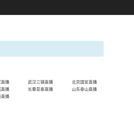
家直播
武汉三镇直播
北京国安直播
城直播
长春亚泰直播
山东泰山直播
港直播