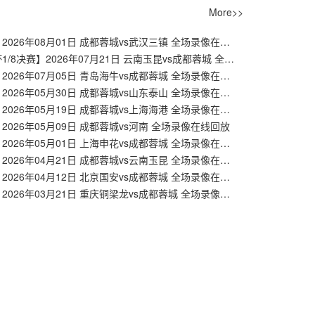
More>>
【中超】2026年08月01日 成都蓉城vs武汉三镇 全场录像在线回放
【足协杯1/8决赛】2026年07月21日 云南玉昆vs成都蓉城 全场录像在线回放
【中超】2026年07月05日 青岛海牛vs成都蓉城 全场录像在线回放
【中超】2026年05月30日 成都蓉城vs山东泰山 全场录像在线回放
【中超】2026年05月19日 成都蓉城vs上海海港 全场录像在线回放
2026年05月09日 成都蓉城vs河南 全场录像在线回放
【中超】2026年05月01日 上海申花vs成都蓉城 全场录像在线回放
【中超】2026年04月21日 成都蓉城vs云南玉昆 全场录像在线回放
【中超】2026年04月12日 北京国安vs成都蓉城 全场录像在线回放
【中超】2026年03月21日 重庆铜梁龙vs成都蓉城 全场录像在线回放