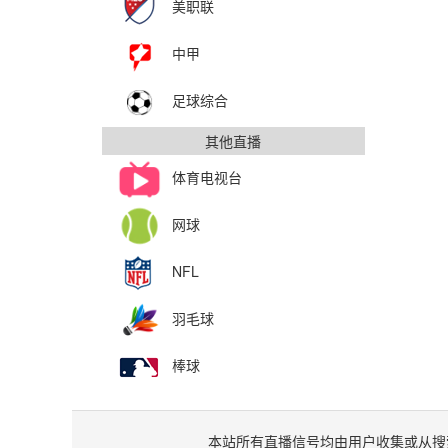
美职联
中甲
足球综合
其他直播
体育电视台
网球
NFL
羽毛球
棒球
本站所有直播信号均由用户收集或从搜