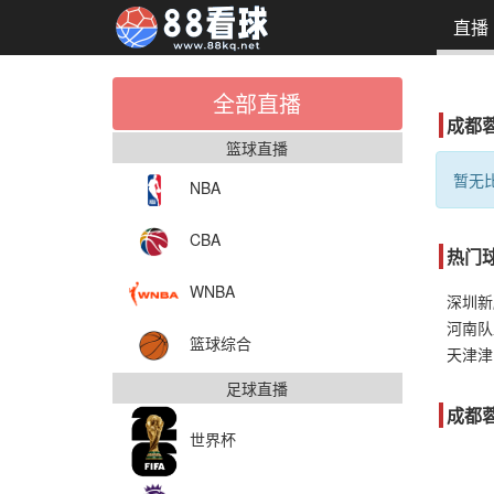
直播
全部直播
成都
篮球直播
暂无比
NBA
CBA
热门
WNBA
河南队
篮球综合
足球直播
成都
世界杯