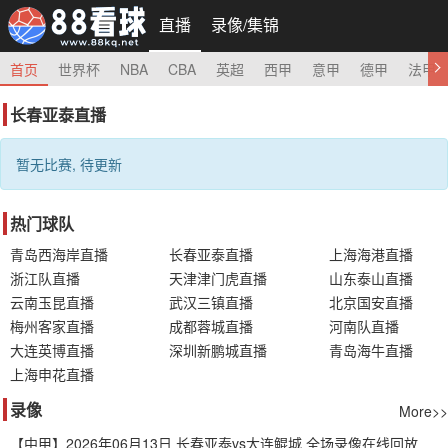
直播
录像/集锦
首页
世界杯
NBA
CBA
英超
西甲
意甲
德甲
法甲
长春亚泰直播
暂无比赛, 待更新
热门球队
青岛西海岸直播
长春亚泰直播
上海海港直播
浙江队直播
天津津门虎直播
山东泰山直播
云南玉昆直播
武汉三镇直播
北京国安直播
梅州客家直播
成都蓉城直播
河南队直播
大连英博直播
深圳新鹏城直播
青岛海牛直播
上海申花直播
录像
More>>
【中甲】2026年06月13日 长春亚泰vs大连鲲城 全场录像在线回放