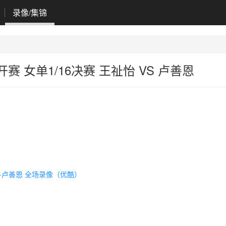
录像/集锦
开赛 女单1/16决赛 王祉怡 VS 卢善恩
怡-卢善恩 全场录像（优酷）