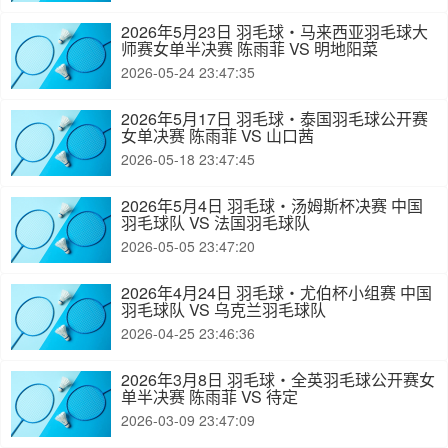
2026年5月23日 羽毛球・马来西亚羽毛球大
师赛女单半决赛 陈雨菲 VS 明地阳菜
2026-05-24 23:47:35
2026年5月17日 羽毛球・泰国羽毛球公开赛
女单决赛 陈雨菲 VS 山口茜
2026-05-18 23:47:45
2026年5月4日 羽毛球・汤姆斯杯决赛 中国
羽毛球队 VS 法国羽毛球队
2026-05-05 23:47:20
2026年4月24日 羽毛球・尤伯杯小组赛 中国
羽毛球队 VS 乌克兰羽毛球队
2026-04-25 23:46:36
2026年3月8日 羽毛球・全英羽毛球公开赛女
单半决赛 陈雨菲 VS 待定
2026-03-09 23:47:09