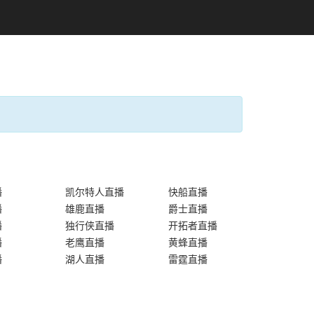
播
凯尔特人直播
快船直播
播
雄鹿直播
爵士直播
播
独行侠直播
开拓者直播
播
老鹰直播
黄蜂直播
播
湖人直播
雷霆直播