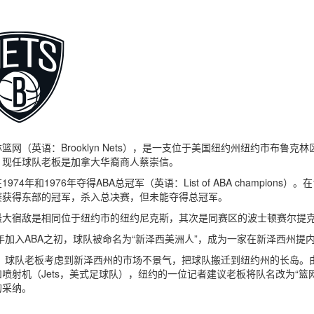
篮网（英语：Brooklyn Nets），是一支位于美国纽约州纽约市布鲁
，现任球队老板是加拿大华裔商人蔡崇信。
974年和1976年夺得ABA总冠军（英语：List of ABA champions
赛获得东部的冠军，杀入总决赛，但未能夺得总冠军。
最大宿敌是相同位于纽约市的纽约尼克斯，其次是同赛区的波士顿赛尔提
7年加入ABA之初，球队被命名为“新泽西美洲人”，成为一家在新泽西州
年，球队老板考虑到新泽西州的市场不景气，把球队搬迁到纽约州的长岛。
喷射机（Jets，美式足球队），纽约的一位记者建议老板将队名改为“篮网
的采纳。