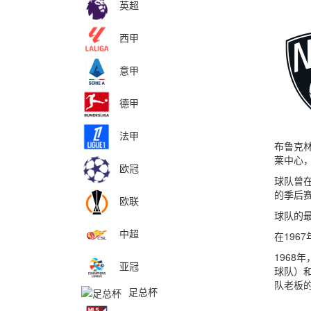
英超
西甲
意甲
德甲
法甲
布鲁克林
莱中心
欧冠
球队曾在1
的季后
欧联
球队的
中超
在196
1968
亚冠
球队）和
队老板
足总杯