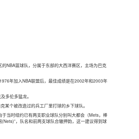
克林区的NBA篮球队，分属于东部的大西洋赛区，主场为巴克
）。在1976年加入NBA联盟后，最佳成绩是在2002年和2003年
克及多伦多猛龙。
提内克某个被改造过的兵工厂里打球的乡下球队。
由于当时纽约已有两支职业球队分别叫大都会（Mets，棒
(Nets)”，队名和前两支球队合辙押韵，这一建议得到球