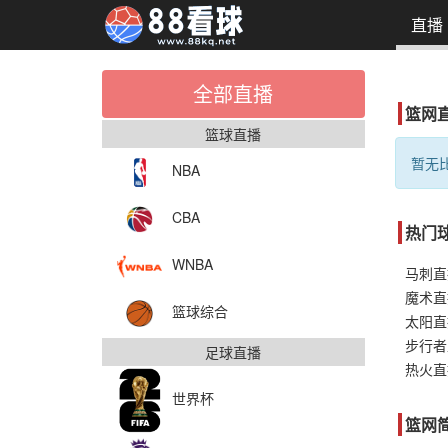
直播
全部直播
篮网
篮球直播
暂无比
NBA
CBA
热门
WNBA
马刺直
魔术直
篮球综合
太阳直
步行者
足球直播
热火直
世界杯
篮网