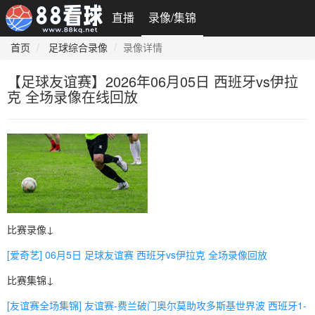
直播
录像/集锦
首页
足球综合录像
录像详情
【足球友谊赛】2026年06月05日 西班牙vs伊拉
克 全场录像在线回放
比赛录像↓
[爱奇艺] 06月5日 足球友谊赛 西班牙vs伊拉克 全场录像回放
比赛集锦↓
[友谊赛全场集锦] 友谊赛-费兰破门奥尔莫助攻多斯基世界波 西班牙1-