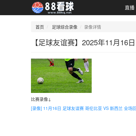
直播
首页
足球综合录像
录像详情
【足球友谊赛】2025年11月16
比赛录像↓
[录像] 11月16日 足球友谊赛 哥伦比亚 VS 新西兰 全场