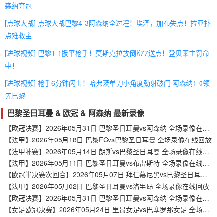
森纳夺冠
[点球大战] 点球大战巴黎4-3阿森纳全过程！埃泽，加布失点！拉亚扑
点难救主
[进球视频] 巴黎1-1扳平枪手！莫斯克拉放倒K77送点！登贝莱主罚命
中！
[进球视频] 枪手6分钟闪击！哈弗茨单刀小角度劲射破门 阿森纳1-0领
先巴黎
巴黎圣日耳曼 & 欧冠 & 阿森纳 最新录像
【欧冠决赛】2026年05月31日 巴黎圣日耳曼vs阿森纳 全场录像在线回放
【法甲】2026年05月18日 巴黎FCvs巴黎圣日耳曼 全场录像在线回放
【法甲补赛】2026年05月14日 朗斯vs巴黎圣日耳曼 全场录像在线回放
【法甲】2026年05月11日 巴黎圣日耳曼vs布雷斯特 全场录像在线回放
【欧冠半决赛次回合】2026年05月07日 拜仁慕尼黑vs巴黎圣日耳曼 全场录像在线回放
【法甲】2026年05月02日 巴黎圣日耳曼vs洛里昂 全场录像在线回放
【欧冠决赛】2026年05月31日 巴黎圣日耳曼vs阿森纳 全场录像在线回放
【女足欧冠决赛】2026年05月24日 里昂女足vs巴塞罗那女足 全场录像在线回放