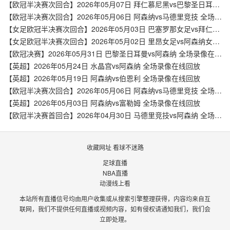
【欧冠半决赛次回合】2026年05月07日 拜仁慕尼黑vs巴黎圣日耳曼 全场录像在线回放
【欧冠半决赛次回合】2026年05月06日 阿森纳vs马德里竞技 全场录像在线回放
【女足欧冠半决赛次回合】2026年05月03日 巴塞罗那女足vs拜仁慕尼黑女足 全场录像在线回放
【女足欧冠半决赛次回合】2026年05月02日 里昂女足vs阿森纳女足 全场录像在线回放
【欧冠决赛】2026年05月31日 巴黎圣日耳曼vs阿森纳 全场录像在线回放
【英超】2026年05月24日 水晶宫vs阿森纳 全场录像在线回放
【英超】2026年05月19日 阿森纳vs伯恩利 全场录像在线回放
【欧冠半决赛次回合】2026年05月06日 阿森纳vs马德里竞技 全场录像在线回放
【英超】2026年05月03日 阿森纳vs富勒姆 全场录像在线回放
【欧冠半决赛首回合】2026年04月30日 马德里竞技vs阿森纳 全场录像在线回放
收藏网址 看球不迷路
足球直播
NBA直播
动漫线上看
本站所有直播信号均由用户收集或从搜索引擎整理获得，内容均来自互
联网，我们不提供任何直播或视频内容，如有侵权请通知我们，我们会
立即处理。