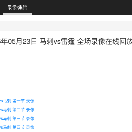
录像/集锦
6年05月23日 马刺vs雷霆 全场录像在线回
霆vs马刺 第一节 录像
霆vs马刺 第二节 录像
霆vs马刺 第三节 录像
霆vs马刺 第四节 录像