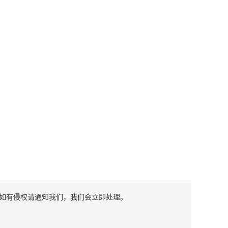
如有侵权请通知我们，我们会立即处理。