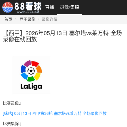
直播
录像/集锦
首页
西甲录像
录像详情
【西甲】2026年05月13日 塞尔塔vs莱万特 全场
录像在线回放
比赛录像↓
[咪咕] 05月13日 西甲第36轮 塞尔塔vs莱万特 全场录像回放
比赛集锦↓