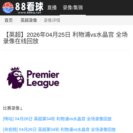
直播
录像/集锦
首页
英超录像
录像详情
【英超】2026年04月25日 利物浦vs水晶宫 全场
录像在线回放
比赛录像↓
[咪咕] 04月26日 英超第34轮 利物浦vs水晶宫 全场录像回放
[央视频] 04月26日 英超第34轮 利物浦vs水晶宫 全场录像回放