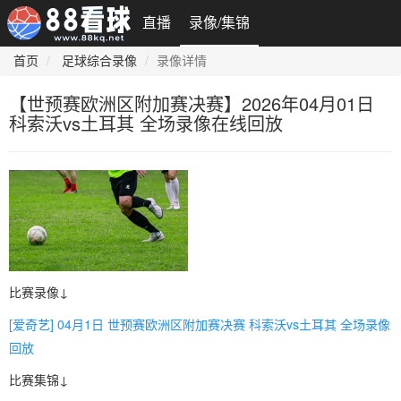
直播
录像/集锦
首页
足球综合录像
录像详情
【世预赛欧洲区附加赛决赛】2026年04月01日
科索沃vs土耳其 全场录像在线回放
比赛录像↓
[爱奇艺] 04月1日 世预赛欧洲区附加赛决赛 科索沃vs土耳其 全场录像
回放
比赛集锦↓