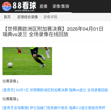
直播
录像/集锦
首页
足球综合录像
录像详情
【世预赛欧洲区附加赛决赛】2026年04月01日
瑞典vs波兰 全场录像在线回放
比赛录像↓
[爱奇艺] 04月1日 世预赛欧洲区附加赛决赛 瑞典vs波兰 全场录像回放
比赛集锦↓
[爱奇艺全场集锦] 伊兰加破门哲凯赖什绝杀 瑞典3-2波兰晋级世界杯