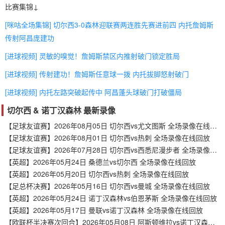
比赛集锦↓
[咪咕全场集锦] 切尔西3-0森林迎联赛两连胜先赛进前四 内托詹姆斯
传射阿昌庞建功
[进球视频] 灵敏的嗅觉！詹姆斯禁区内推射破门锁定胜局
[进球视频] 传射建功！詹姆斯任意球一拨 内托拔脚怒射破门
[进球视频] 内托左路突破起传中 阿昌蓬头球破门打破僵局
切尔西 & 诺丁汉森林 最新录像
【足球友谊赛】2026年08月05日 切尔西vs尤文图斯 全场录像在线回放
【足球友谊赛】2026年08月01日 切尔西vs热刺 全场录像在线回放
【足球友谊赛】2026年07月28日 切尔西vs西悉尼漫步者 全场录像在线回放
【英超】2026年05月24日 桑德兰vs切尔西 全场录像在线回放
【英超】2026年05月20日 切尔西vs热刺 全场录像在线回放
【足总杯决赛】2026年05月16日 切尔西vs曼城 全场录像在线回放
【英超】2026年05月24日 诺丁汉森林vs伯恩茅斯 全场录像在线回放
【英超】2026年05月17日 曼联vs诺丁汉森林 全场录像在线回放
【欧联杯半决赛次回合】2026年05月08日 阿斯顿维拉vs诺丁汉森林 全场录像在线回放