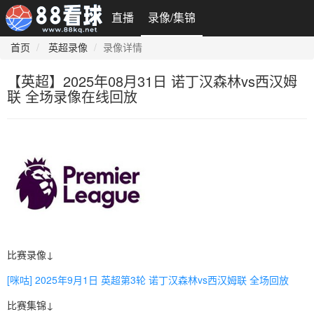
直播
录像/集锦
首页
英超录像
录像详情
【英超】2025年08月31日 诺丁汉森林vs西汉姆
联 全场录像在线回放
比赛录像↓
[咪咕] 2025年9月1日 英超第3轮 诺丁汉森林vs西汉姆联 全场回放
比赛集锦↓