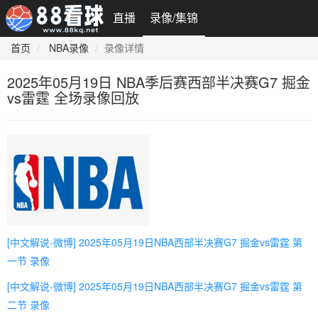
直播
录像/集锦
首页
NBA录像
录像详情
2025年05月19日 NBA季后赛西部半决赛G7 掘金
vs雷霆 全场录像回放
[中文解说-微博] 2025年05月19日NBA西部半决赛G7 掘金vs雷霆 第
一节 录像
[中文解说-微博] 2025年05月19日NBA西部半决赛G7 掘金vs雷霆 第
二节 录像