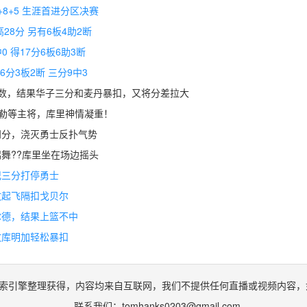
+8+5 生涯首进分区决赛
28分 另有6板4助2断
0 得17分6板6助3断
6分3板2断 三分9中3
位数，结果华子三分和麦丹暴扣，又将分差拉大
特勒等主将，库里神情凝重！
四分，浇灭勇士反扑气势
鹅舞??库里坐在场边摇头
记三分打停勇士
攻起飞隔扣戈贝尔
尔德，结果上篮不中
攻库明加轻松暴扣
索引擎整理获得，内容均来自互联网，我们不提供任何直播或视频内容，
联系我们：
tomhanks0203@gmail.com