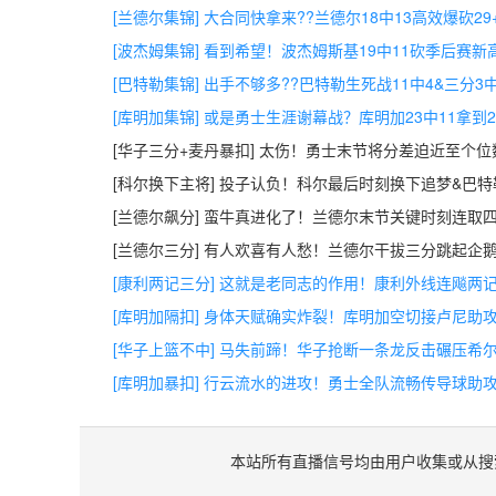
[兰德尔集锦] 大合同快拿来??兰德尔18中13高效爆砍29
[波杰姆集锦] 看到希望！波杰姆斯基19中11砍季后赛新高
[巴特勒集锦] 出手不够多??巴特勒生死战11中4&三分3中
[库明加集锦] 或是勇士生涯谢幕战？库明加23中11拿到2
[华子三分+麦丹暴扣] 太伤！勇士末节将分差迫近至个
[科尔换下主将] 投子认负！科尔最后时刻换下追梦&巴
[兰德尔飙分] 蛮牛真进化了！兰德尔末节关键时刻连取
[兰德尔三分] 有人欢喜有人愁！兰德尔干拔三分跳起企
[康利两记三分] 这就是老同志的作用！康利外线连飚两
[库明加隔扣] 身体天赋确实炸裂！库明加空切接卢尼助
[华子上篮不中] 马失前蹄！华子抢断一条龙反击碾压希
[库明加暴扣] 行云流水的进攻！勇士全队流畅传导球助
本站所有直播信号均由用户收集或从搜